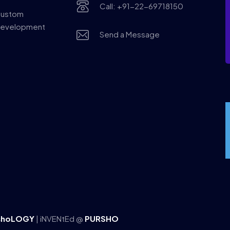
Call: +91-22-69718150
ustom
evelopment
Send a Message
shoLOGY
| iNVENtEd @
PURSHO