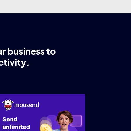
ur business to
tivity.