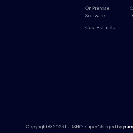
On Premise
C
Software
D
Cost Estimator
Copyright © 2023 PURSHO. superCharged by
pur