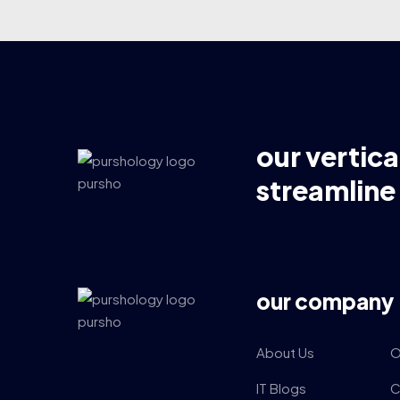
our vertica
streamline
our company
About Us
O
IT Blogs
C