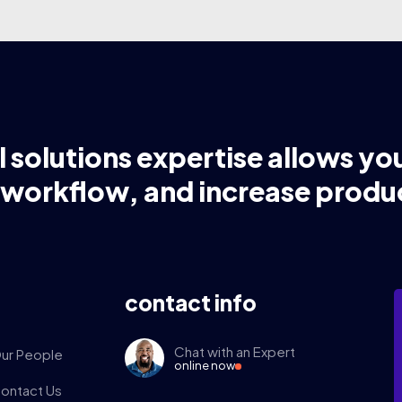
l solutions expertise allows yo
 workflow, and increase produc
contact info
Chat with an Expert
ur People
online now
ontact Us